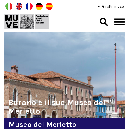
Gli altri musei
Le collezioni:
oltre duecento rari e preziosi esemplari per scoprire
l’arte del merletto a Venezia
Museo del Merletto