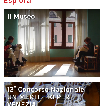
Esplora
Il Museo
13° Concorso Nazionale
UN MERLETTO PER
VENEZIA