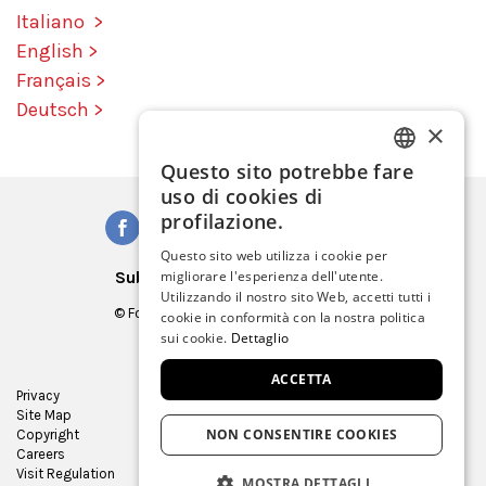
Italiano >
English >
Français >
Deutsch >
×
Questo sito potrebbe fare
ITALIAN
uso di cookies di
ENGLISH
profilazione.
SPANISH
Questo sito web utilizza i cookie per
Subscribe to our Newsletter
migliorare l'esperienza dell'utente.
GERMAN
Utilizzando il nostro sito Web, accetti tutti i
© Fondazione Musei Civici di Venezia
cookie in conformità con la nostra politica
FRENCH
C.F. e P.IVA 03842230272
sui cookie.
Dettaglio
ACCETTA
Privacy
Press Room
Site Map
Virtual tour
NON CONSENTIRE COOKIES
Copyright
Contracts and bids
Careers
Museum Store
Visit Regulation
MOSTRA DETTAGLI