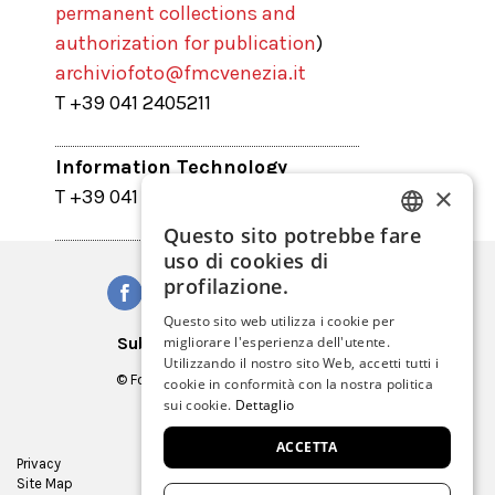
permanent collections and
authorization for publication
)
archiviofoto@fmcvenezia.it
T +39 041 2405211
Information Technology
×
T +39 041 2700353
Questo sito potrebbe fare
ITALIAN
uso di cookies di
ENGLISH
profilazione.
SPANISH
Questo sito web utilizza i cookie per
Subscribe to our Newsletter
migliorare l'esperienza dell'utente.
GERMAN
Utilizzando il nostro sito Web, accetti tutti i
© Fondazione Musei Civici di Venezia
cookie in conformità con la nostra politica
FRENCH
C.F. e P.IVA 03842230272
sui cookie.
Dettaglio
ACCETTA
Privacy
Press Room
Site Map
Virtual tour