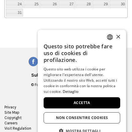
24
25
26
27
28
29
30
31
×
Questo sito potrebbe fare
ITALIAN
uso di cookies di
ENGLISH
profilazione.
SPANISH
Questo sito web utilizza i cookie per
Subscribe to our Newsletter
migliorare l'esperienza dell'utente.
GERMAN
Utilizzando il nostro sito Web, accetti tutti i
© Fondazione Musei Civici di Venezia
cookie in conformità con la nostra politica
FRENCH
C.F. e P.IVA 03842230272
sui cookie.
Dettaglio
ACCETTA
Privacy
Press Room
Site Map
Virtual tour
NON CONSENTIRE COOKIES
Copyright
Contracts and bids
Careers
Museum Store
Visit Regulation
MOSTRA DETTAGLI