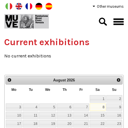
Other museums
Current exhibitions
No current exhibitions
August
2026
Mo
Tu
We
Th
Fr
Sa
Su
1
2
3
4
5
6
7
8
9
10
11
12
13
14
15
16
17
18
19
20
21
22
23