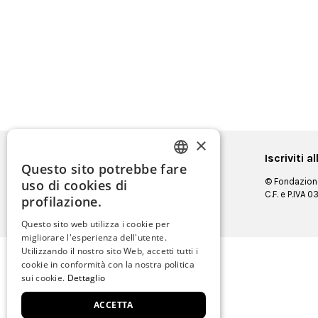
×
Iscriviti 
Questo sito potrebbe fare
ITALIAN
© Fondazione
uso di cookies di
C.F. e P.IVA
ENGLISH
profilazione.
SPANISH
Questo sito web utilizza i cookie per
migliorare l'esperienza dell'utente.
GERMAN
Utilizzando il nostro sito Web, accetti tutti i
cookie in conformità con la nostra politica
FRENCH
sui cookie.
Dettaglio
ACCETTA