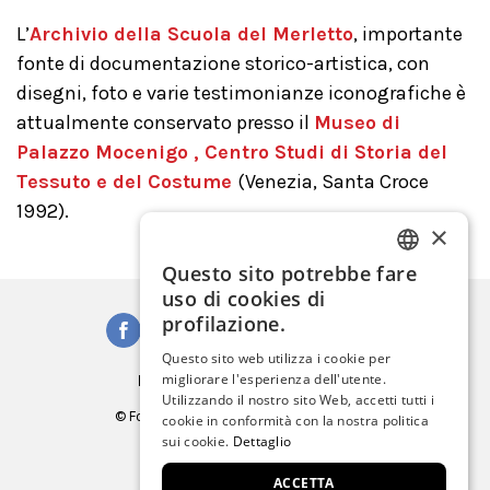
L’
Archivio della Scuola del Merletto
, importante
fonte di documentazione storico-artistica, con
disegni, foto e varie testimonianze iconografiche è
attualmente conservato presso il
Museo di
Palazzo Mocenigo , Centro Studi di Storia del
Tessuto e del Costume
(Venezia, Santa Croce
1992).
×
Questo sito potrebbe fare
ITALIAN
uso di cookies di
ENGLISH
profilazione.
SPANISH
Questo sito web utilizza i cookie per
Iscriviti alla Newsletter
migliorare l'esperienza dell'utente.
GERMAN
Utilizzando il nostro sito Web, accetti tutti i
© Fondazione Musei Civici di Venezia
cookie in conformità con la nostra politica
FRENCH
C.F. e P.IVA 03842230272
sui cookie.
Dettaglio
ACCETTA